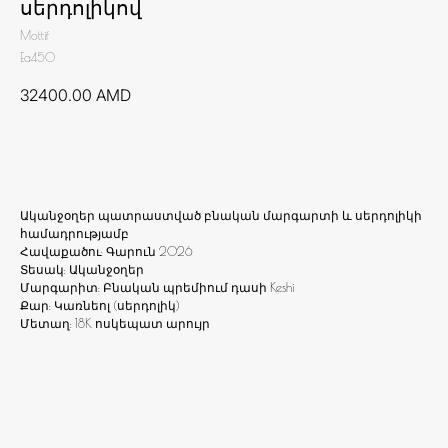
սերդոլիկով
Mottif
Ea450
32400.00
AMD
Ավելացնել զամբյուղ
Ականջօղեր պատրաստված բնական մարգարտի և սերդոլիկի
համադրությամբ
Հավաքածու: Գարուն 2026
Տեսակ: Ականջօղեր
Մարգարիտ: Բնական պրեմիում դասի Keshi
Քար: Կառնեոլ (սերդոլիկ)
Մետաղ: 18K ոսկեպատ արույր