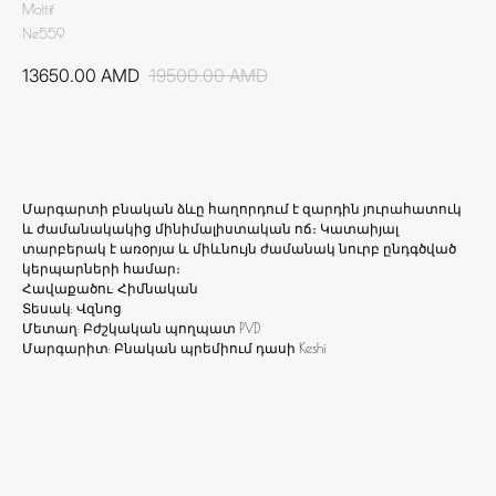
Mottif
Ne559
13650.00
AMD
19500.00
AMD
Ավելացնել զամբյուղ
Մարգարտի բնական ձևը հաղորդում է զարդին յուրահատուկ
և ժամանակակից մինիմալիստական ոճ։ Կատաիյալ
տարբերակ է առօրյա և միևնույն ժամանակ նուրբ ընդգծված
կերպարների համար։
Հավաքածու: Հիմնական
Տեսակ: Վզնոց
Մետաղ: Բժշկական պողպատ PVD
Մարգարիտ: Բնական պրեմիում դասի Keshi