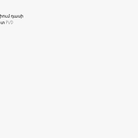
իում դասի
տ PVD