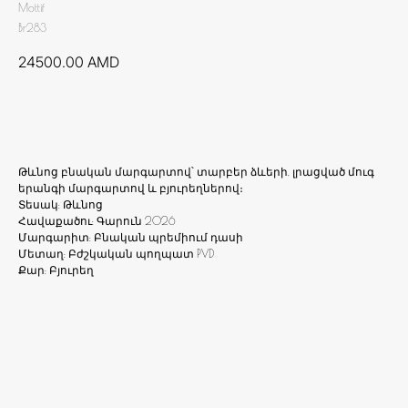
Mottif
Br283
24500.00
AMD
Ավելացնել զամբյուղ
Թևնոց բնական մարգարտով՝ տարբեր ձևերի, լրացված մուգ
երանգի մարգարտով և բյուրեղներով։
Տեսակ: Թևնոց
Հավաքածու: Գարուն 2026
Մարգարիտ: Բնական պրեմիում դասի
Մետաղ: Բժշկական պողպատ PVD
Քար: Բյուրեղ