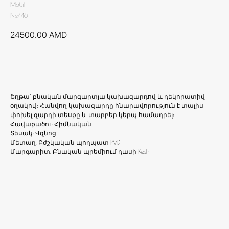
Mottif
Ne446
24500.00
AMD
Ավելացնել զամբյուղ
Շղթա՝ բնական մարգարտյա կախազարդով և դեկորատիվ
օղակով։ Հանվող կախազարդը հնարավորություն է տալիս
փոխել զարդի տեսքը և տարբեր կերպ համադրել։
Հավաքածու: Հիմնական
Տեսակ: Վզնոց
Մետաղ: Բժշկական պողպատ PVD
Մարգարիտ: Բնական պրեմիում դասի Keshi