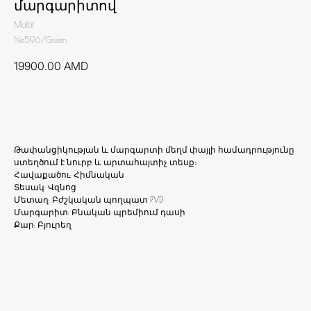
մարգարիտով
Mottif
Ne596/Green
19900.00
AMD
Ավելացնել զամբյուղ
Թափանցիկության և մարգարտի մեղմ փայլի համադրությունը
ստեղծում է նուրբ և արտահայտիչ տեսք։
Հավաքածու: Հիմնական
Տեսակ: Վզնոց
Մետաղ: Բժշկական պողպատ PVD
Մարգարիտ: Բնական պրեմիում դասի
Քար: Բյուրեղ