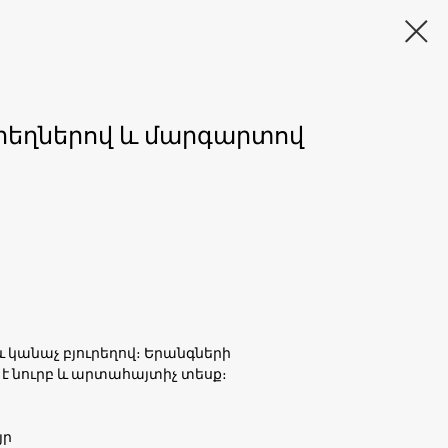
ւրեղներով և մարգարտով
 կանաչ բյուրեղով։ Երանգների
 է նուրբ և արտահայտիչ տեսք։
յր