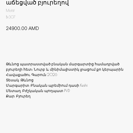
աճեցված բյուրեղով
Mottif
Br307
24900.00
AMD
Ավելացնել զամբյուղ
Թևնոց պատրաստված բնական մարգարտից համադրված
բյուրեղի հետ։ Նուրբ և մինիմալիստիկ լրացում քո կերպարին
Հավաքածու: Գարուն 2026
Տեսակ: Թևնոց
Մարգարիտ: Բնական պրեմիում դասի Keshi
Մետաղ: Բժշկական պողպատ PVD
Քար: Բյուրեղ