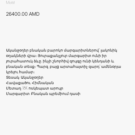
Mottif
26400.00
AMD
Ավելացնել զամբյուղ
Ականջօղեր բնական բարոկո մարգարիտներով՝ լակոնիկ
օղակների վրա։ Յուրաքանչյուր մարգարիտ ունի իր
յուրահատուկ ձևը, ինչի շնորհիվ զույգը ունի կենդանի և
բնական տեսք։ Պարզ, բայց արտահայտիչ զարդ՝ ամենօրյա
կրելու համար։
Տեսակ: Ականջօղեր
Հավաքածու: Հիմնական
Մետաղ: 18K ոսկեպատ արույր
Մարգարիտ: Բնական պրեմիում դասի