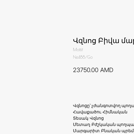
Վզնոց Բիվա մ
Mottif
Ne488/Go
23750.00
AMD
Ավելացնել զամբյուղ
Վզնոցը՝ չժանգոտվող պող
Հավաքածու: Հիմնական
Տեսակ: Վզնոց
Մետաղ: Բժշկական պողպա
Մարգարիտ: Բնական պրեմիո