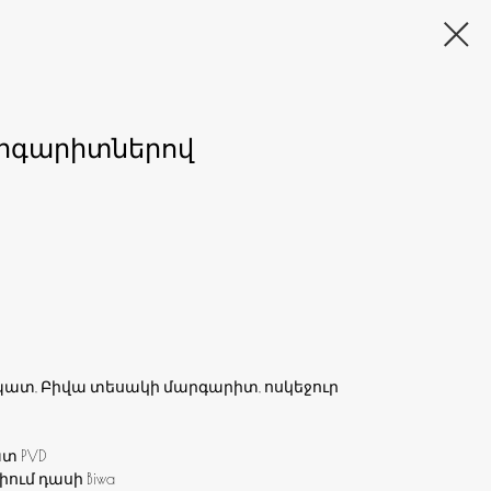
արգարիտներով
պատ, Բիվա տեսակի մարգարիտ, ոսկեջուր
տ PVD
ւմ դասի Biwa