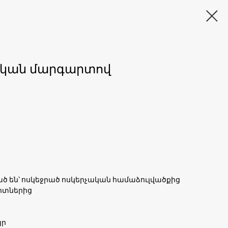
ական մարգարտով
 են՝ ոսկեջրած ոսկերչական համաձուլվածքից
իտներից
յր