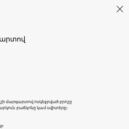
գարտով
եշի մարգարտով ոսկեջրված բրոշը
արկուն, բաճկոնը կամ սվիտերը։
յր