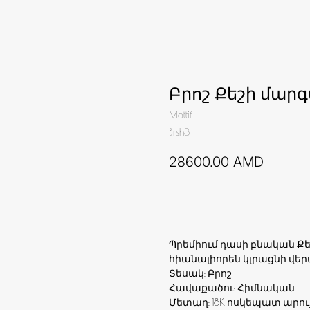
Բրոշ Քեշի մար
Mottif
Brsh3
28600.00
AMD
Ավելացնել զամբյուղ
Պրեմիում դասի բնական Ք
հիանալիորեն կլրացնի վեր
Տեսակ: Բրոշ
Հավաքածու: Հիմնական
Մետաղ: 18K ոսկեպատ արու