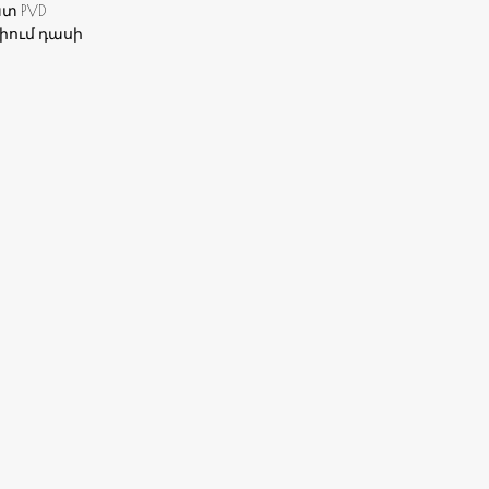
տ PVD
իում դասի