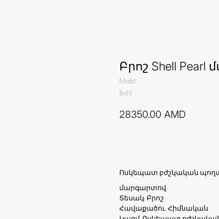
Բրոշ Shell Pear
Mottif
Brsh1
28350.00
AMD
Ավելացնել զամբյուղ
Ոսկեպատ բժշկական պող
մարգարտով
Տեսակ: Բրոշ
Հավաքածու: Հիմնական
Կազմ: Ոսկեպատ բժշկական 