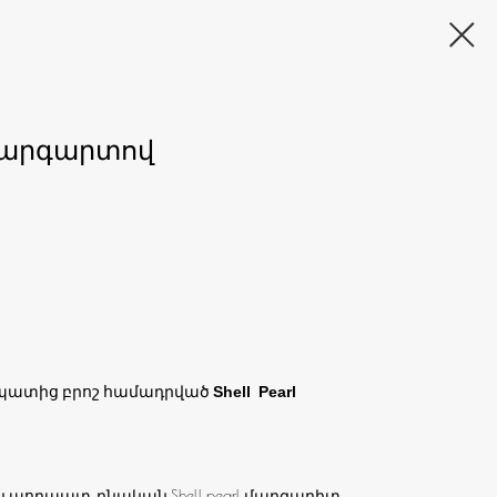
l մարգարտով
պատից բրոշ համադրված
Shell Pearl
պողպատ, բնական Shell pearl մարգարիտ