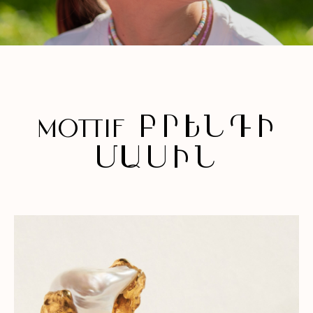
MOTTIF
ԲՐԵՆԴԻ
ՄԱՍԻՆ