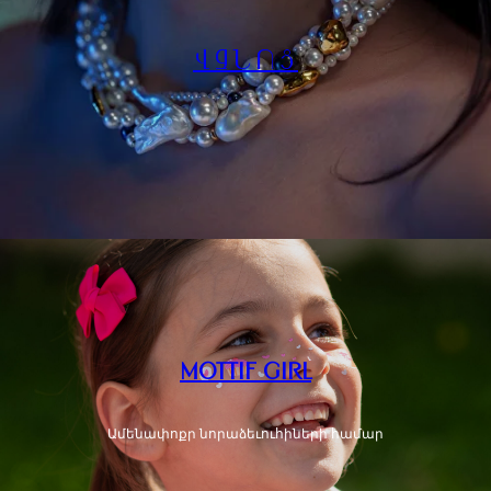
ՎԶՆՈՑ
MOTTIF GIRL
Ամենափոքր նորաձեւուհիների համար