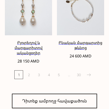
Բյուրեղով և
Բնական մարգարտից
մարգարիտով
թևնոց
ականջօղեր
24 600
AMD
28 150
AMD
1
2
3
4
5
...
30
Դիտեք ամբողջ հավաքածուն