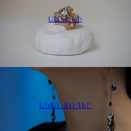
ՄԱՏԱՆԻ
ԱԿԱՆՋՕՂԵՐ