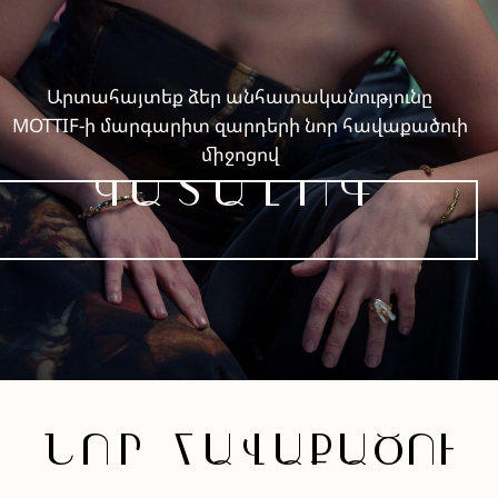
Արտահայտեք ձեր անհատականությունը
MOTTIF-ի մարգարիտ զարդերի նոր հավաքածուի
միջոցով
ԿԱՏԱԼՈԳ
ՆՈՐ ՀԱՎԱՔԱԾՈՒ