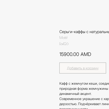
Серьги-каффы с натураль
Mottif
Ea426
15900.00
AMD
Добавить в корзину
Кафф с жемчугом кеши, соедин
природная форма жемчужины и
динамичный акцент.
Современное украшение с ха
дерзостью. Подчёркивает лини
перегруженности.