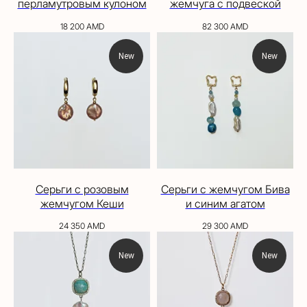
перламутровым кулоном
жемчуга с подвеской
18 200
AMD
82 300
AMD
New
New
Серьги с розовым
Серьги с жемчугом Бива
жемчугом Кеши
и синим агатом
24 350
AMD
29 300
AMD
New
New