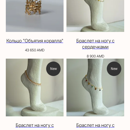
Кольцо "Объятия коралла"
Браслет на ногу с
сердечками
43 650
AMD
8 900
AMD
New
New
Браслет на ногу с
Браслет на ногу с