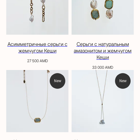
Асимметричные серьги с
Серьги с натуральным
жемчугом Кеши
амазонитом и жемчугом
Кеши
27 500
AMD
33 000
AMD
New
New