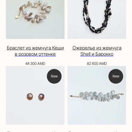
Браслет из жемчуга Кеши
Ожерелье из жемчуга
в розовом оттенке
Shell и Барокко
44 300
AMD
82 600
AMD
New
New