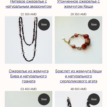
Нитевое ожерелье с
Утонченное ожерелье с
натуральным амазонитом
жемчугом Кеши
22 300
AMD
29 350
AMD
New
New
Ожерелье из жемчуга
Браслет из жемчуга Кеши
Бива и натурального
и натурального
граната
сердоликового агата
53 400
AMD
48 900
AMD
New
New