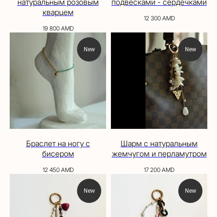
натуральным розовым
подвесками - сердечками
кварцем
12 300
AMD
19 800
AMD
New
New
Браслет на ногу с
Шарм с натуральным
бисером
жемчугом и перламутром
12 450
AMD
17 200
AMD
New
New