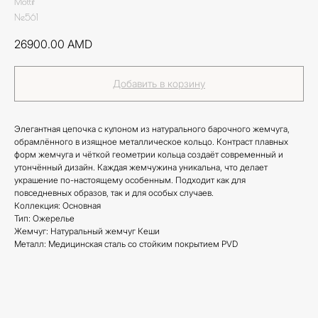
Mottif
Ne561
26900.00
AMD
Добавить в корзину
Элегантная цепочка с кулоном из натурального барочного жемчуга,
обрамлённого в изящное металлическое кольцо. Контраст плавных
форм жемчуга и чёткой геометрии кольца создаёт современный и
утончённый дизайн. Каждая жемчужина уникальна, что делает
украшение по-настоящему особенным. Подходит как для
повседневных образов, так и для особых случаев.
Коллекция: Основная
Тип: Ожерелье
Жемчуг: Натуральный жемчуг Кеши
Металл: Медицинская сталь со стойким покрытием PVD