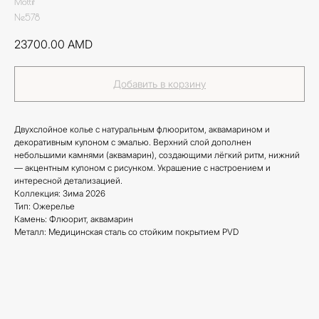
Mottif
Ne578
23700.00
AMD
Добавить в корзину
Двухслойное колье с натуральным флюоритом, аквамарином и
декоративным кулоном с эмалью. Верхний слой дополнен
небольшими камнями (аквамарин), создающими лёгкий ритм, нижний
— акцентным кулоном с рисунком. Украшение с настроением и
интересной детализацией.
Коллекция: Зима 2026
Тип: Ожерелье
Камень: Флюорит, аквамарин
Металл: Медицинская сталь со стойким покрытием PVD