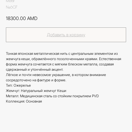
Mottif
Ne607
18300.00
AMD
Добавить в корзину
Тонкая японская металлическая нить с центральным элементом из
жемчуга кеши, обрамлённого позолоченными краями. Естественная
форма жемчуга сочетается с мягким блеском металла, создавая
сдержанный и утончённый акцент.
Лёгкое и почти невесомое украшение, в котором внимание
сосредоточено на фактуре и форме.
Тип: Ожерелье
Жемчуг: Натуральный жемчуг Кеши
Металл: Медицинская сталь со стойким покрытием PVD
Коллекция: Основная