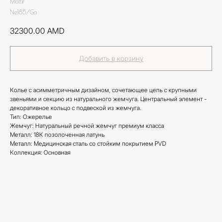
Mottif
Ne185/Go
32300.00
AMD
Добавить в корзину
Колье с асимметричным дизайном, сочетающее цепь с крупными
звеньями и секцию из натурального жемчуга. Центральный элемент -
декоративное кольцо с подвеской из жемчуга.
Тип: Ожерелье
Жемчуг: Натуральный речной жемчуг премиум класса
Металл: 18К позолоченная латунь
Металл: Медицинская сталь со стойким покрытием PVD
Коллекция: Основная