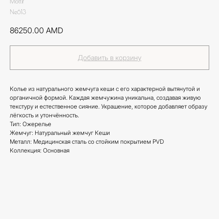
Mottif
Ne613
86250.00
AMD
Добавить в корзину
Колье из натурального жемчуга кеши с его характерной вытянутой и
органичной формой. Каждая жемчужина уникальна, создавая живую
текстуру и естественное сияние. Украшение, которое добавляет образу
лёгкость и утончённость.
Тип: Ожерелье
Жемчуг: Натуральный жемчуг Кеши
Металл: Медицинская сталь со стойким покрытием PVD
Коллекция: Основная