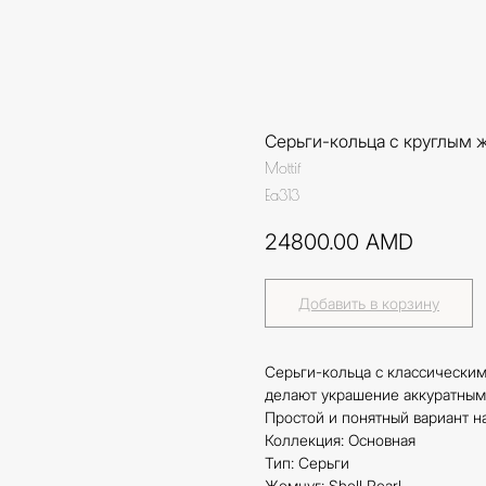
Серьги-кольца с круглым
Mottif
Ea313
24800.00
AMD
Добавить в корзину
Серьги-кольца с классическим
делают украшение аккуратным
Простой и понятный вариант н
Коллекция: Основная
Тип: Серьги
Жемчуг: Shell Pearl