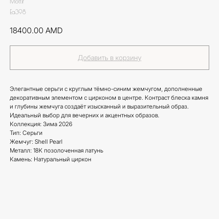
Mottif
Ea398
18400.00
AMD
Добавить в корзину
Элегантные серьги с круглым тёмно-синим жемчугом, дополненные
декоративным элементом с цирконом в центре. Контраст блеска камня
и глубины жемчуга создаёт изысканный и выразительный образ.
Идеальный выбор для вечерних и акцентных образов.
Коллекция: Зима 2026
Тип: Серьги
Жемчуг: Shell Pearl
Металл: 18К позолоченная латунь
Камень: Натуральный циркон