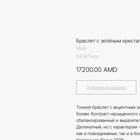
Браслет с зелёным крист
Mottif
Br104/Green
17200.00
AMD
Добавить в корзину
Тонкий браслет с акцентным 
бокам. Контраст насыщенного 
сбалансированный и выразител
Деликатный, но с характером -
как в повседневные, так и в б
Коллекция: Весна 2026