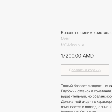
Браслет с синим кристалл
Mottif
Br104/Dark blue
17200.00
AMD
Добавить в корзину
Тонкий браслет с акцентным 
Глубокий оттенок в сочетании
выразительный, но сбалансиро
Деликатный акцент с характер
вписывается в повседневные и
Коллекция: Основная