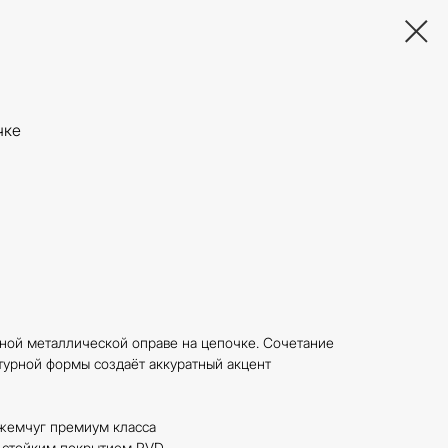
чке
ной металлической оправе на цепочке. Сочетание
турной формы создаёт аккуратный акцент
жемчуг премиум класса
о стойким покрытием PVD