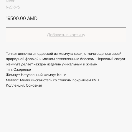
Mottif
Ne216/Si
19500.00
AMD
Добавить в корзину
Тонкая цепочка с подвеской из жемчуга кеши, отличающегося своей
природной формой и мягким естественным блеском. Неровный силуэт
жемчуга делает каждое изделие уникальным и живым.
Тип: Ожерелье
Жемчуг: Натуральный жемчуг Кеши
Металл: Медицинская сталь со стойким покрытием PVD
Коллекция: Основная