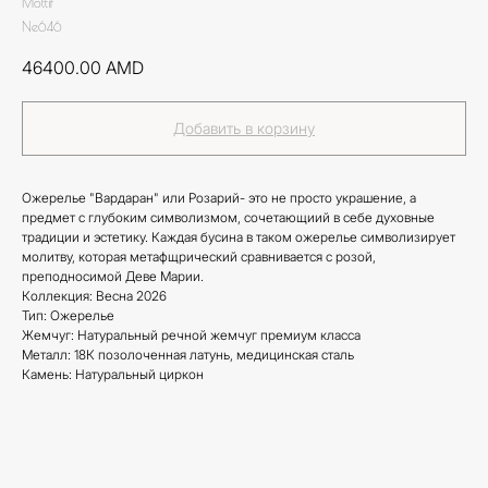
Mottif
Ne646
46400.00
AMD
Добавить в корзину
Ожерелье "Вардаран" или Розарий- это не просто украшение, а
предмет с глубоким символизмом, сочетающиий в себе духовные
традиции и эстетику. Каждая бусина в таком ожерелье символизирует
молитву, которая метафщрический сравнивается с розой,
преподносимой Деве Марии.
Коллекция: Весна 2026
Тип: Ожерелье
Жемчуг: Натуральный речной жемчуг премиум класса
Металл: 18К позолоченная латунь, медицинская сталь
Камень: Натуральный циркон