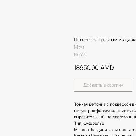
Цепочка с крестом из цирк
Mottif
Ne639
18950.00
AMD
Добавить в корзину
Тонкая цепочка с подвеской в
геометрия формы сочетается с 
выразительный, но сдержанный
Тип: Ожерелье
Металл: Медицинская сталь с
Камень: Натуральный циркон